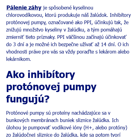
Pálenie záhy
je spôsobené kyselinou
chlorovodíkovou, ktorú produkuje náš žalúdok. Inhibítory
protónovej pumpy, označované ako PPI, účinkujú tak, že
znižujú množstvo kyseliny v žalúdku, a tým pomáhajú
zmierniť tieto príznaky. PPI väčšinou začínajú účinkovať
do 3 dní a je možné ich bezpečne užívať až 14 dní. O ich
vhodnosti práve pre vás sa vždy poraďte s lekárom alebo
lekárnikom.
Ako inhibítory
protónovej pumpy
fungujú?
Protónové pumpy sú proteíny nachádzajúce sa v
bunkových membránach buniek sliznice žalúdka. Ich
úlohou je pumpovať vodíkové ióny (H+, alebo protóny)
zo žalúdočnej sliznice do žalúdka, kde sa potom tvorí