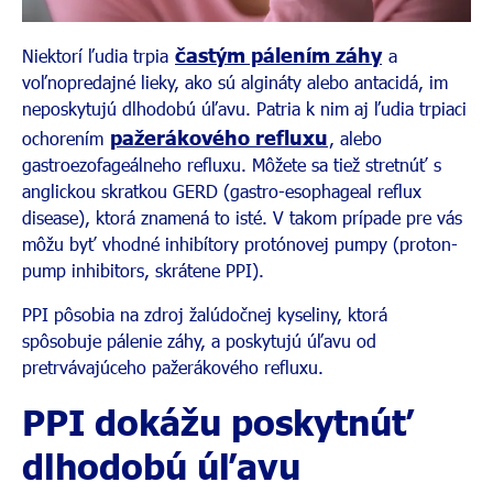
častým pálením záhy
Niektorí ľudia trpia
a
voľnopredajné lieky, ako sú algináty alebo antacidá, im
neposkytujú dlhodobú úľavu. Patria k nim aj ľudia trpiaci
pažerákového refluxu
ochorením
, alebo
gastroezofageálneho refluxu. Môžete sa tiež stretnúť s
anglickou skratkou GERD (gastro-esophageal reflux
disease), ktorá znamená to isté. V takom prípade pre vás
môžu byť vhodné inhibítory protónovej pumpy (proton-
pump inhibitors, skrátene PPI).
PPI pôsobia na zdroj žalúdočnej kyseliny, ktorá
spôsobuje pálenie záhy, a poskytujú úľavu od
pretrvávajúceho pažerákového refluxu.
PPI dokážu poskytnúť
dlhodobú úľavu