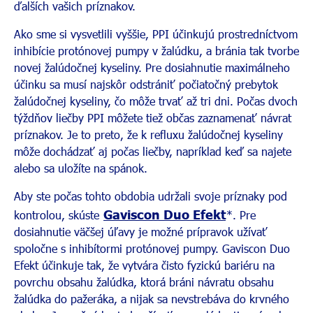
ďalších vašich príznakov.
Ako sme si vysvetlili vyššie, PPI účinkujú prostredníctvom
inhibície protónovej pumpy v žalúdku, a bránia tak tvorbe
novej žalúdočnej kyseliny. Pre dosiahnutie maximálneho
účinku sa musí najskôr odstrániť počiatočný prebytok
žalúdočnej kyseliny, čo môže trvať až tri dni. Počas dvoch
týždňov liečby PPI môžete tiež občas zaznamenať návrat
príznakov. Je to preto, že k refluxu žalúdočnej kyseliny
môže dochádzať aj počas liečby, napríklad keď sa najete
alebo sa uložíte na spánok.
Aby ste počas tohto obdobia udržali svoje príznaky pod
Gaviscon Duo Efekt
kontrolou, skúste
*. Pre
dosiahnutie väčšej úľavy je možné prípravok užívať
spoločne s inhibítormi protónovej pumpy. Gaviscon Duo
Efekt účinkuje tak, že vytvára čisto fyzickú bariéru na
povrchu obsahu žalúdka, ktorá bráni návratu obsahu
žalúdka do pažeráka, a nijak sa nevstrebáva do krvného