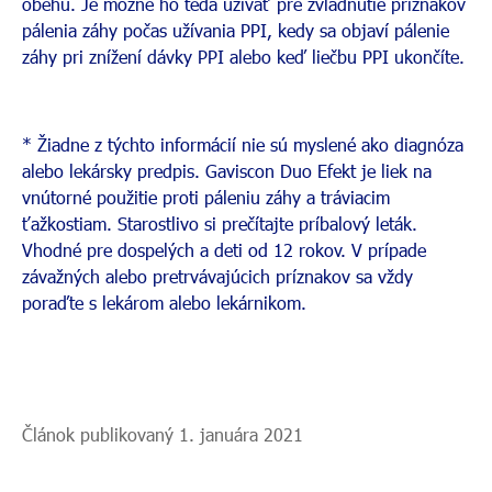
obehu. Je možné ho teda užívať pre zvládnutie príznakov
pálenia záhy počas užívania PPI, kedy sa objaví pálenie
záhy pri znížení dávky PPI alebo keď liečbu PPI ukončíte.
* Žiadne z týchto informácií nie sú myslené ako diagnóza
alebo lekársky predpis. Gaviscon Duo Efekt je liek na
vnútorné použitie proti páleniu záhy a tráviacim
ťažkostiam. Starostlivo si prečítajte príbalový leták.
Vhodné pre dospelých a deti od 12 rokov. V prípade
závažných alebo pretrvávajúcich príznakov sa vždy
poraďte s lekárom alebo lekárnikom.
Článok publikovaný 1. januára 2021