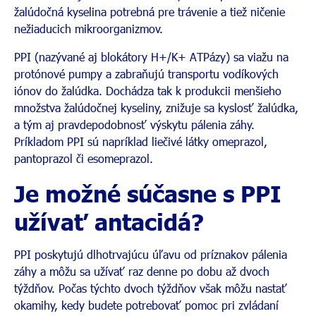
žalúdočná kyselina potrebná pre trávenie a tiež ničenie
nežiaducich mikroorganizmov.
PPI (nazývané aj blokátory H+/K+ ATPázy) sa viažu na
protónové pumpy a zabraňujú transportu vodíkových
iónov do žalúdka. Dochádza tak k produkcii menšieho
množstva žalúdočnej kyseliny, znižuje sa kyslosť žalúdka,
a tým aj pravdepodobnosť výskytu pálenia záhy.
Príkladom PPI sú napríklad liečivé látky omeprazol,
pantoprazol či esomeprazol.
Je možné súčasne s PPI
užívať antacidá?
PPI poskytujú dlhotrvajúcu úľavu od príznakov pálenia
záhy a môžu sa užívať raz denne po dobu až dvoch
týždňov. Počas týchto dvoch týždňov však môžu nastať
okamihy, kedy budete potrebovať pomoc pri zvládaní