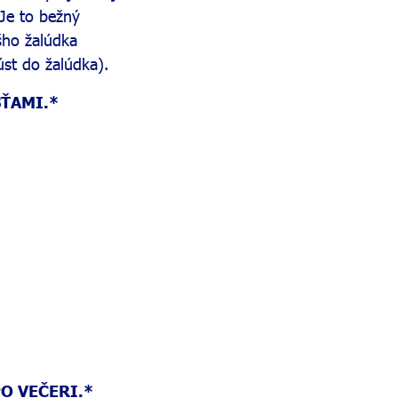
 Je to bežný
šho žalúdka
úst do žalúdka).
SŤAMI.*
O VEČERI.*