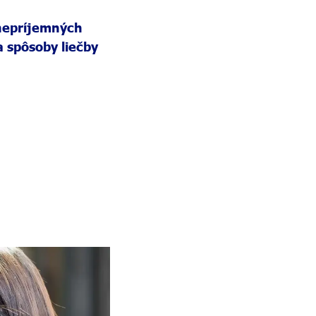
 nepríjemných
 spôsoby liečby