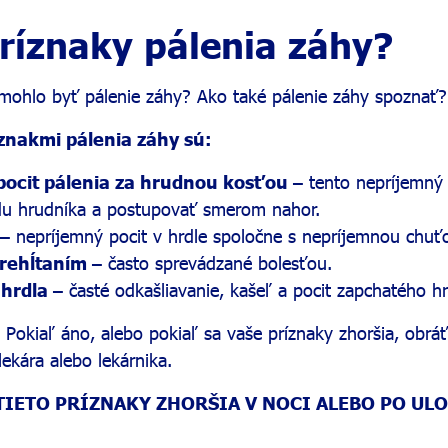
ríznaky pálenia záhy?
o mohlo byť pálenie záhy? Ako také pálenie záhy spoznať?
íznakmi pálenia záhy sú:
pocit pálenia za hrudnou kosťou
– tento nepríjemný
du hrudníka a postupovať smerom nahor.
– nepríjemný pocit v hrdle spoločne s nepríjemnou chuť
prehĺtaním
– často sprevádzané bolesťou.
 hrdla
– časté odkašliavanie, kašeľ a pocit zapchatého hr
 Pokiaľ áno, alebo pokiaľ sa vaše príznaky zhoršia, obrá
lekára alebo lekárnika.
A TIETO PRÍZNAKY ZHORŠIA V NOCI ALEBO PO ULO