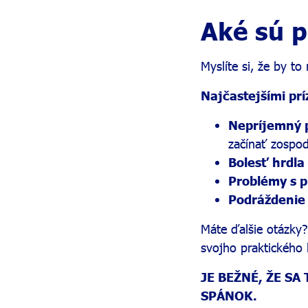
Aké sú p
Myslíte si, že by t
Najčastejšími pr
Nepríjemný 
začínať zospo
Bolesť hrdla
Problémy s 
Podráždenie
Máte ďalšie otázky?
svojho praktického 
JE BEŽNÉ, ŽE S
SPÁNOK.