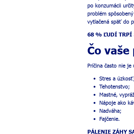
po konzumácii určit
problém spôsoben
vytlačená späť do p
68 % ĽUDÍ TRPÍ
Čo vaše 
Príčina často nie j
Stres a úzkosť
Tehotenstvo;
Mastné, vypráž
Nápoje ako káv
Nadváha;
Fajčenie.
PÁLENIE ZÁHY S