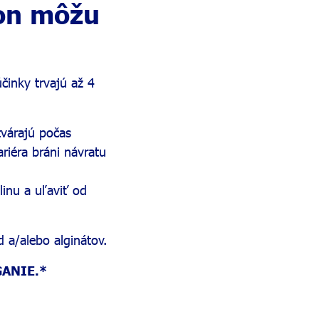
con môžu
účinky trvajú až 4
tvárajú počas
riéra bráni návratu
linu a uľaviť od
 a/alebo alginátov.
ANIE.*