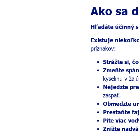
Ako sa d
Hľadáte účinný s
Existuje niekoľk
príznakov:
Strážte si, č
Zmeňte spá
kyselinu v žal
Nejedzte pr
zaspať.
Obmedzte ur
Prestaňte fa
Pite viac vo
Znížte nadv