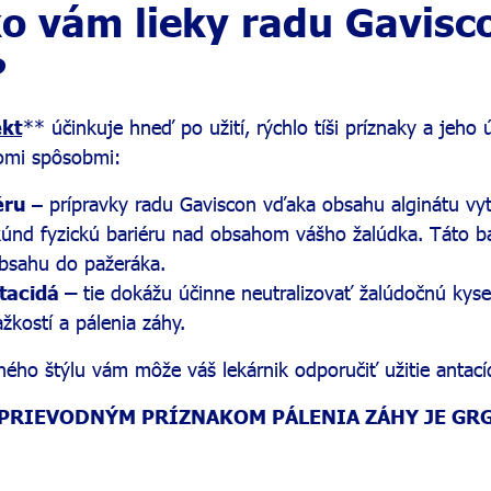
ko vám lieky radu Gavis
?
ekt
** účinkuje hneď po užití, rýchlo tíši príznaky a jeho 
omi spôsobmi:
éru
– prípravky radu Gaviscon vďaka obsahu alginátu vy
únd fyzickú bariéru nad obsahom vášho žalúdka. Táto ba
bsahu do pažeráka.
tacidá –
tie dokážu účinne neutralizovať žalúdočnú kyse
žkostí a pálenia záhy.
ho štýlu vám môže váš lekárnik odporučiť užitie antacíd
SPRIEVODNÝM PRÍZNAKOM PÁLENIA ZÁHY JE GRG