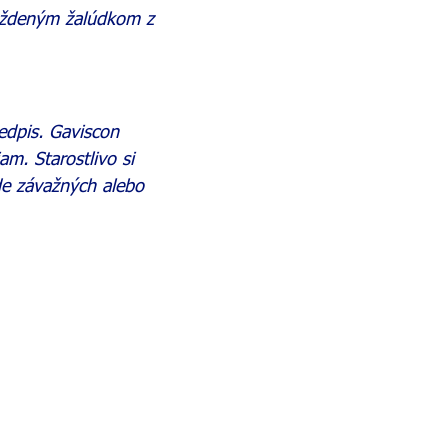
ráždeným žalúdkom z
edpis. Gaviscon
am. Starostlivo si
ade závažných alebo