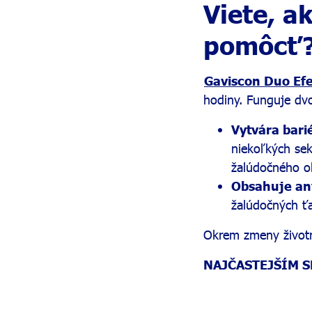
Viete, a
pomôcť
Gaviscon Duo Ef
hodiny. Funguje dv
Vytvára bari
niekoľkých sek
žalúdočného o
Obsahuje an
žalúdočných ťa
Okrem zmeny životné
NAJČASTEJŠÍM 