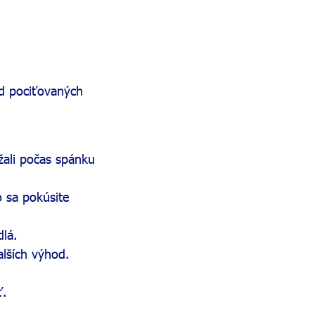
d pociťovaných
žali počas spánku
 sa pokúsite
lá.
lších výhod.
ť.