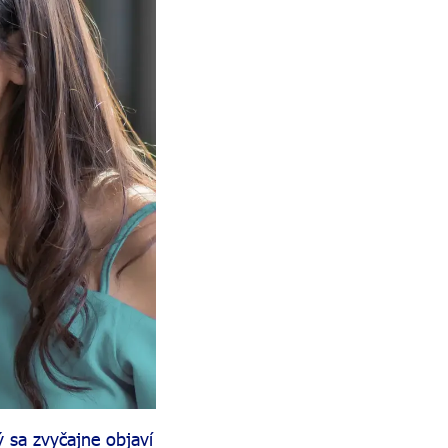
ý sa zvyčajne objaví