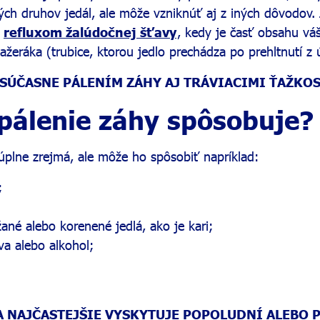
ých druhov jedál, ale môže vzniknúť aj z iných dôvodov.
ý
refluxom žalúdočnej šťavy
, kedy je časť obsahu vá
ažeráka (trubice, ktorou jedlo prechádza po prehltnutí z 
 SÚČASNE PÁLENÍM ZÁHY AJ TRÁVIACIMI ŤAŽKO
pálenie záhy spôsobuje?
e úplne zrejmá, ale môže ho spôsobiť napríklad:
;
ané alebo korenené jedlá, ako je kari;
a alebo alkohol;
A NAJČASTEJŠIE VYSKYTUJE POPOLUDNÍ ALEBO P