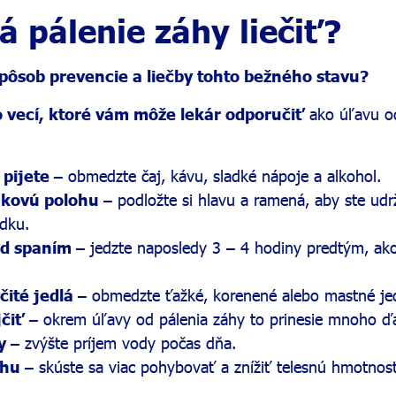
á pálenie záhy liečiť?
pôsob prevencie a liečby tohto bežného stavu?
o vecí, ktoré vám môže lekár odporučiť
ako úľavu o
o pijete
– obmedzte čaj, kávu, sladké nápoje a alkohol.
nkovú polohu
– podložte si hlavu a ramená, aby ste udr
údku.
ed spaním
– jedzte naposledy 3 – 4 hodiny predtým, ako
čité jedlá
– obmedzte ťažké, korenené alebo mastné jed
jčiť
– okrem úľavy od pálenia záhy to prinesie mnoho ďa
dy
– zvýšte príjem vody počas dňa.
áhu
– skúste sa viac pohybovať a znížiť telesnú hmotnos