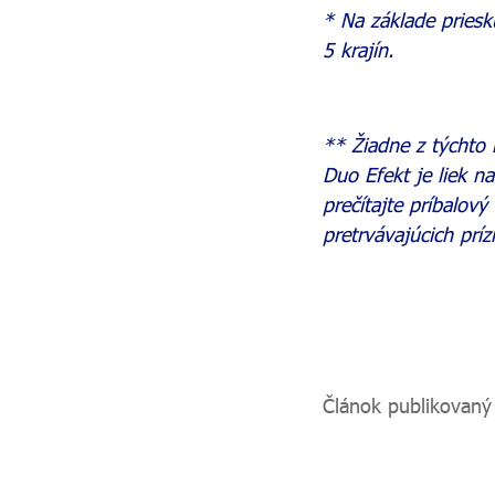
* Na základe pries
5 krajín.
** Žiadne z týchto 
Duo Efekt je liek na
prečítajte príbalov
pretrvávajúcich prí
Článok publikovaný