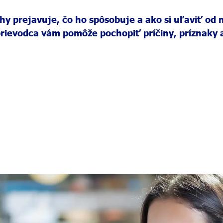
áhy prejavuje, čo ho spôsobuje a ako si uľaviť od
prievodca vám pomôže pochopiť príčiny, príznaky a