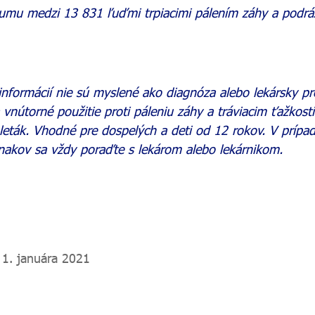
kumu medzi 13 831 ľuďmi trpiacimi pálením záhy a pod
informácií nie sú myslené ako diagnóza alebo lekársky pr
 vnútorné použitie proti páleniu záhy a tráviacim ťažkosti
ý leták. Vhodné pre dospelých a deti od 12 rokov. V príp
znakov sa vždy poraďte s lekárom alebo lekárnikom.
 1. januára 2021