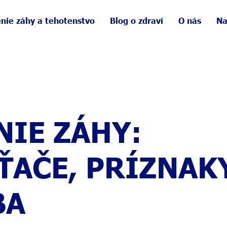
nie záhy a tehotenstvo
Blog o zdraví
O nás
Na
NIE ZÁHY:
ŤAČE, PRÍZNAK
BA