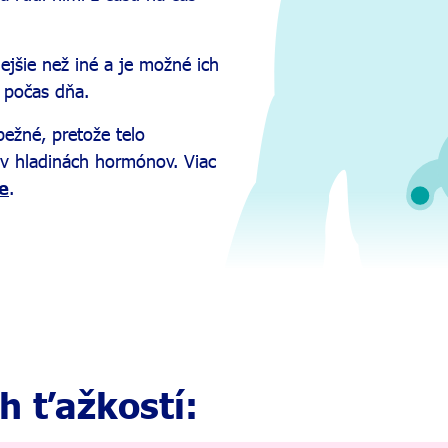
jšie než iné a je možné ich
j počas dňa.
bežné, pretože telo
 v hladinách hormónov. Viac
e
.
h ťažkostí: