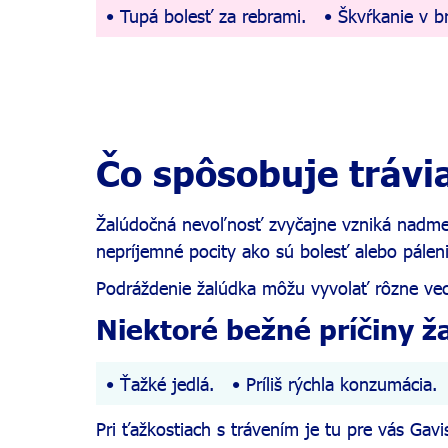
Tupá bolesť za rebrami.
Škvŕkanie v b
Čo spôsobuje trávi
Žalúdočná nevoľnosť zvyčajne vzniká nadmern
nepríjemné pocity ako sú bolesť alebo pálen
Podráždenie žalúdka môžu vyvolať rôzne vec
Niektoré bežné príčiny ž
Ťažké jedlá.
Príliš rýchla konzumácia.
Pri ťažkostiach s trávením je tu pre vás Gav