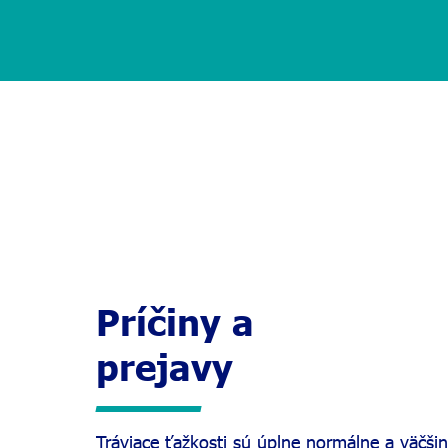
Príčiny a
prejavy
Tráviace ťažkosti sú úplne normálne a väčšin