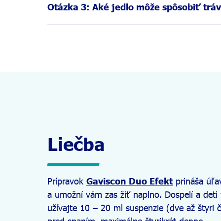
Žalúdočná nevoľnosť môže zahŕňať čokoľvek od ne
Otázka 3: Aké jedlo môže spôsobiť tráv
nadúvanie, nadmernú plynatosť, nevoľnosť alebo
V hre je niekoľko faktorov, ako sú prejedanie ale
alkohol, čokoláda alebo sýtené nápoje.
Liečba
Prípravok
Gaviscon Duo Efekt
prináša úľa
a umožní vám zas žiť naplno. Dospelí a deti
užívajte 10 – 20 ml suspenzie (dve až štyri č
pred spaním, maximálne štyrikrát denne.