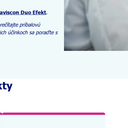
aviscon Duo Efekt
.
rečítajte príbalovú
cich účinkoch sa poraďte s
kty