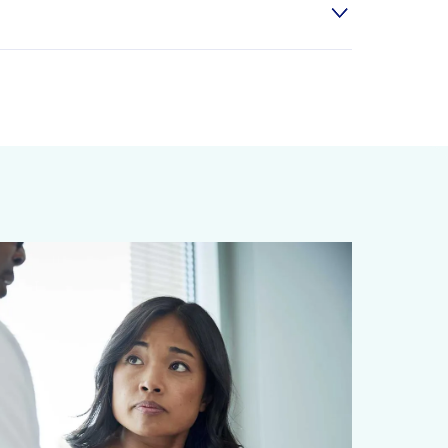
u. Ďalšie príznaky zahŕňajú pálenie záhy,
né, mastné alebo pikantné jedlá, kofeín,