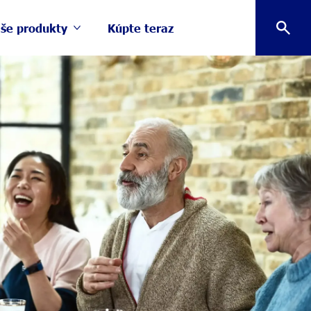
še produkty
Kúpte teraz
Viac Naše produkty