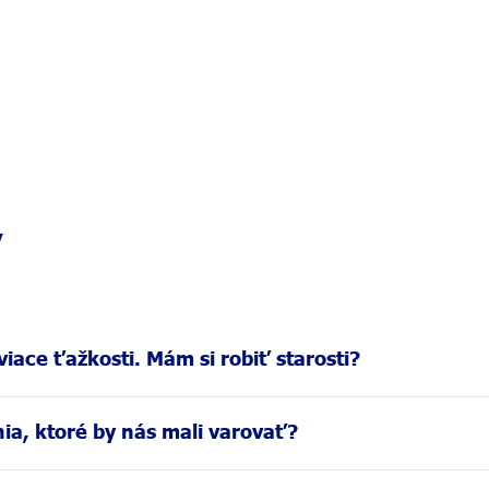
y
iace ťažkosti. Mám si robiť starosti?
nou môže byť zmena v strave, nadmerný stres alebo iný spúšťací 
ia, ktoré by nás mali varovať?
a so svojím lekárom alebo lekárnikom.