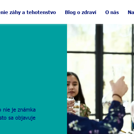
nie záhy a tehotenstvo
Blog o zdraví
O nás
Na
to nie je známka
sto sa objavuje