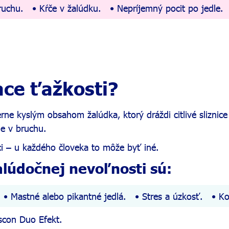
ruchu.
Kŕče v žalúdku.
Nepríjemný pocit po jedle.
ace ťažkosti?
e kyslým obsahom žalúdka, ktorý dráždi citlivé sliznice 
ie v bruchu.
i – u každého človeka to môže byť iné.
alúdočnej nevoľnosti sú:
Mastné alebo pikantné jedlá.
Stres a úzkosť.
Ko
iscon Duo Efekt.