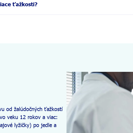
príjemných pocitov až po bolesti v bruchu, zápchu alebo hnačk
iace ťažkosti?
 zápchu.
bo príliš rýchla konzumácia jedla. Ďalším vinníkom môžu byť tuč
vu od žalúdočných ťažkostí
 vo veku 12 rokov a viac:
ajové lyžičky) po jedle a