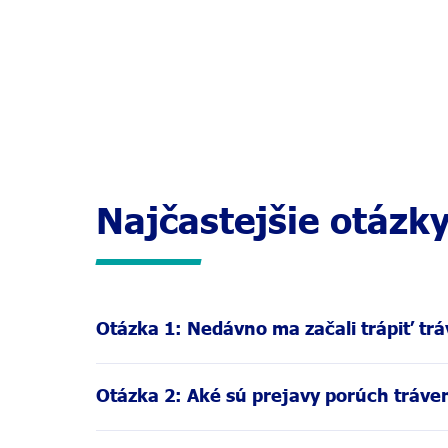
Najčastejšie otázk
Otázka 1: Nedávno ma začali trápiť tráv
Tráviace ťažkosti môžu udrieť kedykoľvek a príči
Otázka 2: Aké sú prejavy porúch tráven
vaše ťažkosti pretrvávajú dlhšiu dobu, poraďte s