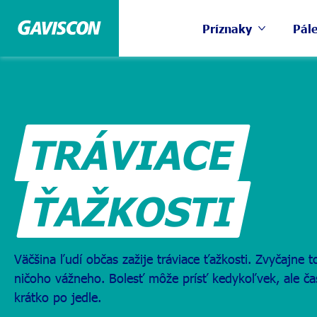
Príznaky
Pále
TRÁVIACE
ŤAŽKOSTI
Väčšina ľudí občas zažije tráviace ťažkosti. Zvyčajne 
ničoho vážneho. Bolesť môže prísť kedykoľvek, ale ča
krátko po jedle.