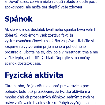
znižovať stres, čo vám nielen zlepší náladu a dodá pocit
spokojnosti, ale môže tiež zlepšiť vaše zdravie!
Spánok
Ak ste v strese, dostatok kvalitného spánku býva veľmi
dôležitý. Problémom však zostáva fakt, že
vystresovanému človeku sa ťažko zaspáva. Uľahčite si
zaspávanie vytvorením príjemného a pohodlného
prostredia. Dbajte na to, aby bola v miestnosti tma a nie
veľké teplo, ani prílišný chlad. Doprajte si na nočný
spánok dostatok času.
Fyzická aktivita
Okrem toho, že je cvičenie dobré pre zdravie a pocit
pohody, bolo tiež preukázané, že fyzická aktivita má
mnoho ďalších prospešných účinkov. Jedným z nich je
práve znižovanie hladiny stresu. Pohyb zvyšuje hladinu