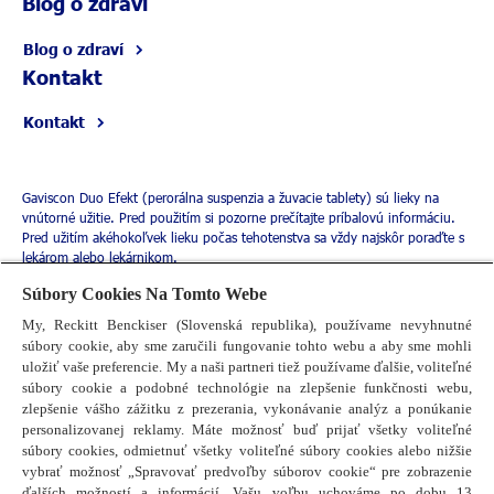
Blog o zdraví
Blog o zdraví
Kontakt
Kontakt
Gaviscon Duo Efekt (perorálna suspenzia a žuvacie tablety) sú lieky na
vnútorné užitie. Pred použitím si pozorne prečítajte príbalovú informáciu.
Pred užitím akéhokoľvek lieku počas tehotenstva sa vždy najskôr poraďte s
lekárom alebo lekárnikom.
Súbory Cookies Na Tomto Webe
My, Reckitt Benckiser (Slovenská republika), používame nevyhnutné
súbory cookie, aby sme zaručili fungovanie tohto webu a aby sme mohli
uložiť vaše preferencie. My a naši partneri tiež používame ďalšie, voliteľné
súbory cookie a podobné technológie na zlepšenie funkčnosti webu,
zlepšenie vášho zážitku z prezerania, vykonávanie analýz a ponúkanie
personalizovanej reklamy. Máte možnosť buď prijať všetky voliteľné
súbory cookies, odmietnuť všetky voliteľné súbory cookies alebo nižšie
vybrať možnosť „Spravovať predvoľby súborov cookie“ pre zobrazenie
ďalších možností a informácií. Vašu voľbu uchováme po dobu 13