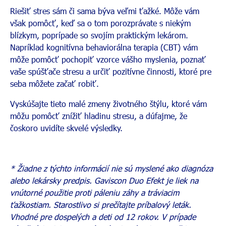
Riešiť stres sám či sama býva veľmi ťažké. Môže vám
však pomôcť, keď sa o tom porozprávate s niekým
blízkym, poprípade so svojím praktickým lekárom.
Napríklad kognitívna behaviorálna terapia (CBT) vám
môže pomôcť pochopiť vzorce vášho myslenia, poznať
vaše spúšťače stresu a určiť pozitívne činnosti, ktoré pre
seba môžete začať robiť.
Vyskúšajte tieto malé zmeny životného štýlu, ktoré vám
môžu pomôcť znížiť hladinu stresu, a dúfajme, že
čoskoro uvidíte skvelé výsledky.
* Žiadne z týchto informácií nie sú myslené ako diagnóza
alebo lekársky predpis. Gaviscon Duo Efekt je liek na
vnútorné použitie proti páleniu záhy a tráviacim
ťažkostiam. Starostlivo si prečítajte príbalový leták.
Vhodné pre dospelých a deti od 12 rokov. V prípade