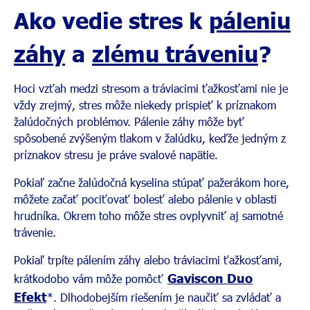
Ako vedie stres k
páleniu
záhy
a
zlému tráveniu
?
Hoci vzťah medzi stresom a tráviacimi ťažkosťami nie je
vždy zrejmý, stres môže niekedy prispieť k príznakom
žalúdočných problémov. Pálenie záhy môže byť
spôsobené zvýšeným tlakom v žalúdku, keďže jedným z
príznakov stresu je práve svalové napätie.
Pokiaľ začne žalúdočná kyselina stúpať pažerákom hore,
môžete začať pociťovať bolesť alebo pálenie v oblasti
hrudníka. Okrem toho môže stres ovplyvniť aj samotné
trávenie.
Pokiaľ trpíte pálením záhy alebo tráviacimi ťažkosťami,
Gaviscon Duo
krátkodobo vám môže pomôcť
Efekt
*. Dlhodobejším riešením je naučiť sa zvládať a