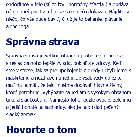
endorfínov v tele (sú to tzv. „hormóny šťastia“) a dodáva
nám dobrý pocit z toho, že sme niečo dokázali. Nájdite si
niečo, čo vás bude baviť, či už je to behanie, plávanie
alebo joga.
Správna strava
Správna strava je veľkou obranou proti stresu, pretože
stres sa omnoho lepšie zvláda, pokiaľ ste zdravý. Keď
sme v strese, tak sa pre upokojenie niekedy uchyľujeme k
maškrteniu a nezdravému jedlu. Je však vždy dôležité
mať na pamäti, že telu musíme dodávať hlavne živiny,
ktoré potrebuje. Vyhýbajte sa jedlám s vysokým obsahom
tuku a sladkostiam. Namiesto toho jedzte ovocie, zeleninu
a jedlá bohaté na sacharidy, ako je napríklad pečený
sladký zemiak.
Hovorte o tom