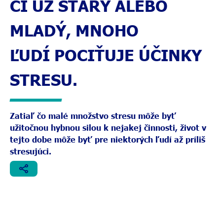
ČI UŽ STARÝ ALEBO
MLADÝ, MNOHO
ĽUDÍ POCIŤUJE ÚČINKY
STRESU.
Zatiaľ čo malé množstvo stresu môže byť
užitočnou hybnou silou k nejakej činnosti, život v
tejto dobe môže byť pre niektorých ľudí až príliš
stresujúci.